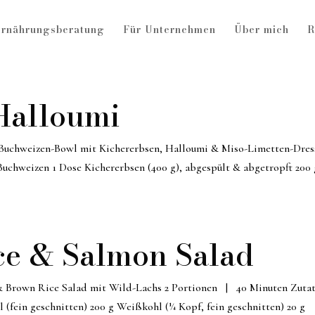
rnährungsberatung
Für Unternehmen
Über mich
R
Halloumi
Buchweizen-Bowl mit Kichererbsen, Halloumi & Miso-Limetten-Dres
uchweizen 1 Dose Kichererbsen (400 g), abgespült & abgetropft 200 
ce & Salmon Salad
& Brown Rice Salad mit Wild-Lachs 2 Portionen | 40 Minuten Zuta
l (fein geschnitten) 200 g Weißkohl (¼ Kopf, fein geschnitten) 20 g