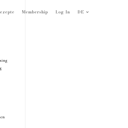
ezepte
Membership
Log In
DE
sing
g
ten