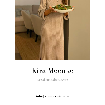
Kira Meenke
Ernährungsberaterin
info@kirameenke.com