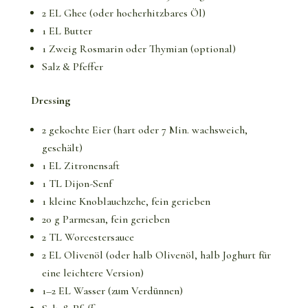
2 EL Ghee (oder hocherhitzbares Öl)
1 EL Butter
1 Zweig Rosmarin oder Thymian (optional)
Salz & Pfeffer
Dressing
2 gekochte Eier (hart oder 7 Min. wachsweich,
geschält)
1 EL Zitronensaft
1 TL Dijon-Senf
1 kleine Knoblauchzehe, fein gerieben
20 g Parmesan, fein gerieben
2 TL Worcestersauce
2 EL Olivenöl (oder halb Olivenöl, halb Joghurt für
eine leichtere Version)
1–2 EL Wasser (zum Verdünnen)