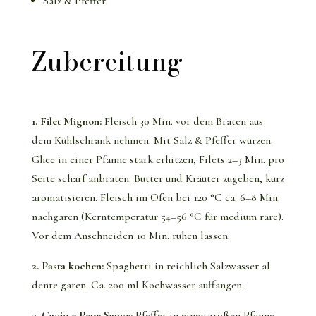
Salz & Pfeffer
Zubereitung
1. Filet Mignon:
Fleisch 30 Min. vor dem Braten aus
dem Kühlschrank nehmen.
Mit Salz & Pfeffer würzen.
Ghee in einer Pfanne stark erhitzen, Filets 2–3 Min. pro
Seite scharf anbraten.
Butter und Kräuter zugeben, kurz
aromatisieren.
Fleisch im Ofen bei 120 °C ca. 6–8 Min.
nachgaren (Kerntemperatur 54–56 °C für medium rare).
Vor dem Anschneiden 10 Min. ruhen lassen.
2. Pasta kochen:
Spaghetti in reichlich Salzwasser al
dente garen.
Ca. 200 ml Kochwasser auffangen.
3. Cacio e Pepe Sauce:
Pfeffer in einer großen Pfanne